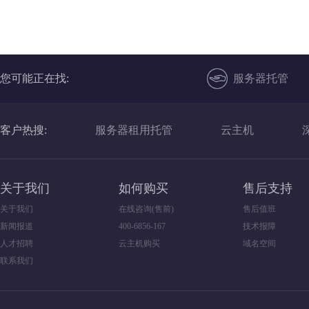
您可能正在找:
服务器托管
客户热搜:
服务器租用托管
云主机
关于我们
如何购买
售后支持
关于我们
在线咨询(售前)
售后值班
新闻报道
400-6856-167
技术报障
人才招聘
云主机购买
域名空间
联系我们