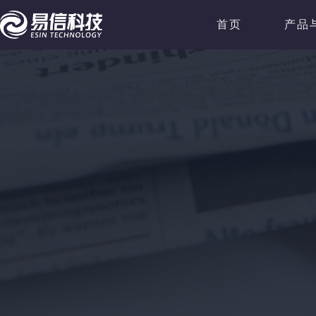
首页
产品