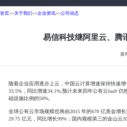
首页
关于我们
企业资讯
公司动态
>>
>>
>>
易信科技继阿里云、腾
发布
随着企业应用逐步上云，中国云计算增速保持快速增长, 
33.5%，同比增速34.1%,预计未来四年公有云Iaa
础设施比例的50%。
全球公有云市场规模也将由2015 年的670 亿美金增长到2
29.75 亿元，同比增长99%；国内规模第三的金山云201