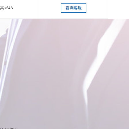
高<64A
咨询客服
同