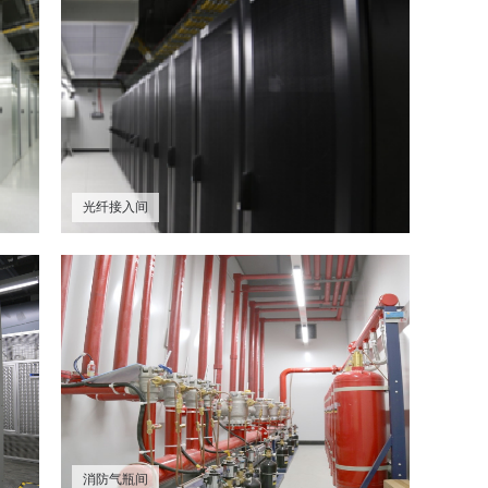
光纤接入间
消防气瓶间