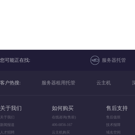
服务项目：IDC服务器托管租用，定制数据中
服务项目：IDC服务器
心
心
图麟科技是一家专注机器视觉研发与应用的人
宝付支付成立于2011
工智能企业，致力提供领先的AI视觉设备解决
行颁发的《支付业务许可
方案，在人脸识别、工业视觉拥有核心技术。
网支付，2019年底获
您可能正在找:
服务器托管
客户热搜:
服务器租用托管
云主机
关于我们
如何购买
售后支持
关于我们
在线咨询(售前)
售后值班
新闻报道
400-6856-167
技术报障
人才招聘
云主机购买
域名空间