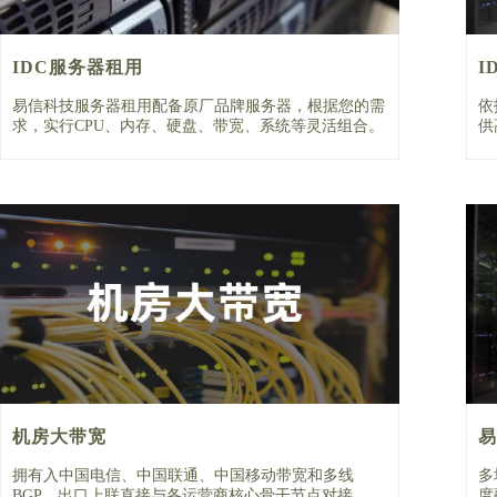
IDC服务器租用
I
易信科技服务器租用配备原厂品牌服务器，根据您的需
依
求，实行CPU、内存、硬盘、带宽、系统等灵活组合。
供
机房大带宽
易
拥有入中国电信、中国联通、中国移动带宽和多线
多
BGP，出口上联直接与各运营商核心骨干节点对接，一
度