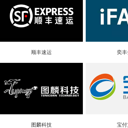
客户名称：顺丰速运
客户名称：奕丰金融
顺丰速运
奕丰
所属行业：物流行业数据中心服务器托管
所属行业：金融行业服
服务项目：IDC服务器托管，IDC机房定制
服务项目：IDC服务器
顺丰速运(集团)有限公司成立于1993年,总部设
奕丰金融是一家财富管
在深圳,是一家主要经营国内、国际快递及相关
自2000年成立以来，
业务的服务性企业。
国香港、马来西亚、印
客户名称：图麟科技
客户名称：宝付支付
图麟科技
宝付
所属行业：人工智能行业服务器托管
所属行业：金融行业ID