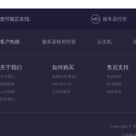
您可能正在找:
服务器托管
客户热搜:
服务器租用托管
云主机
关于我们
如何购买
售后支持
关于我们
在线咨询(售前)
售后值班
新闻报道
400-6856-167
技术报障
人才招聘
云主机购买
域名空间
联系我们
Copyright 
公司地址