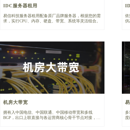
IDC服务器租用
I
易信科技服务器租用配备原厂品牌服务器，根据您的需
依
求，实行CPU、内存、硬盘、带宽、系统等灵活组合。
供
机房大带宽
易
拥有入中国电信、中国联通、中国移动带宽和多线
多
BGP，出口上联直接与各运营商核心骨干节点对接，一
度
主一备双链路冗余。
领