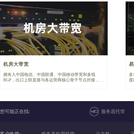
机房大带宽
易
拥有入中国电信、中国联通、中国移动带宽和多线
多
BGP，出口上联直接与各运营商核心骨干节点对接，一
度
主一备双链路冗余。
领
您可能正在找:
服务器托管
客户热搜:
服务器租用托管
云主机