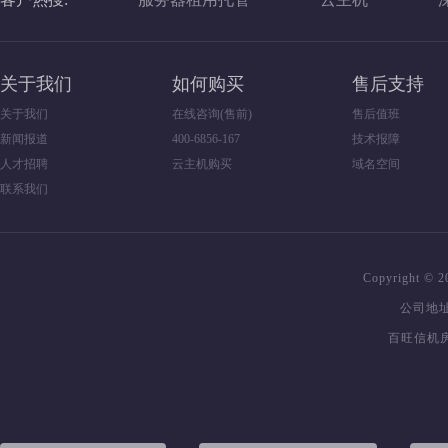
关于我们
如何购买
售后支持
关于我们
在线咨询(售前)
售后值班
新闻报道
400-6856-167
技术报障
人才招聘
云主机购买
域名空间
联系我们
Copyright 
公司地址
百旺信机房