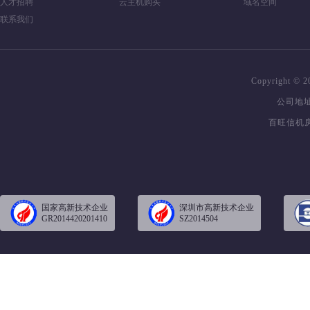
人才招聘
云主机购买
域名空间
联系我们
Copyright 
公司地址
百旺信机房
国家高新技术企业
深圳市高新技术企业
GR2014420201410
SZ2014504